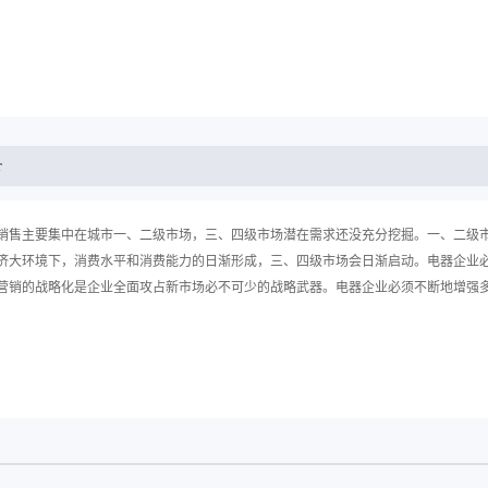
r
销售主要集中在城市一、二级市场，三、四级市场潜在需求还没充分挖掘。一、二级
济大环境下，消费水平和消费能力的日渐形成，三、四级市场会日渐启动。电器企业
营销的战略化是企业全面攻占新市场必不可少的战略武器。电器企业必须不断地增强